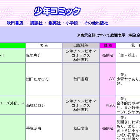
.
秋田書店
講談社
・
集英社
・
小学館
・
その他出版社
・
※表示金額はすべて総額表示（税込
著 者
出版社等
価 格
状 
少年チャンピオン
ット
板垣恵介
コミックス
売約済
「並～並上」
秋田書店
「並」
瀬口たかひろ
秋田書店
\880
少背ヤケあり
好。
「並」
少年チャンピオン
ローズ外伝」＋
全体的にやや
高橋ヒロシ
コミックス
\4,950
り。また数冊
秋田書店
ージに少ヤケ
「並」
見開きにわず
あり。また、
手塚治虫
秋田文庫
売約済
背上角に小イ
に軽い変形あ
分には問題な