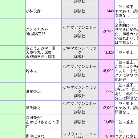
講談社
「並～並下」
小林俊彦
講談社
\440
ヤケあり。読
支障なし
「並」
全体的にペー
少年マガジンコミッ
さとうふみや
見開きに変色
\2,700
ク
/金城陽三郎
た、10巻カ
講談社
小破れあり。
は問題なし
さとうふみや：画
少年マガジンコミッ
天樹征丸：原案
ク
\1,320
「並～並上」
金成陽三郎：脚本
講談社
「並～並上」
少年マガジンコミッ
24巻上コグ
\8,000
鈴木央
ク
ミあり。また
講談社
グチにややヤ
他良好
「並～並下」
少年マガジンコミッ
1巻カバー背
\770
瀬尾公治
ク
あり。他少ヤ
講談社
分には問題な
少年マガジンコミッ
「並～並下」
\2,000
鷹氏隆之
ク
ヤケあり。読
講談社
問題なし
高田亮介/
あかほりさとる：原
講談社
\1,650
「並～並上
作
「並」
シリウスコミックス
田中ほさな
\1,100
コグチに少し