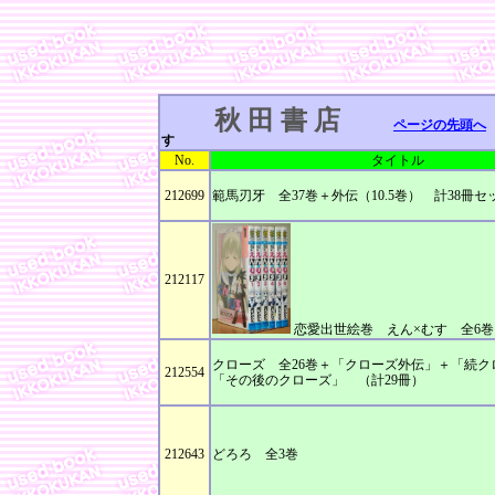
秋 田 書 店
ページの先頭へ
す
No.
タイトル
212699
範馬刃牙 全37巻＋外伝（10.5巻） 計38冊セ
212117
恋愛出世絵巻 えん×むす 全6巻
クローズ 全26巻＋「クローズ外伝」＋「続ク
212554
「その後のクローズ」 （計29冊）
212643
どろろ 全3巻