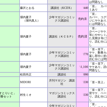
は問題なし
「並」 カバ
藤沢とおる
講談社（KCDX）
\440
ミあり
「並」
塀内夏子
少年マガジンコミッ
カバー、コグ
売約済
（塀内真人）
クス講談社
ジにヤケあり
には問題なし
「並」
少ページヤケ
等にややシミ
売約済
塀内夏子
講談社（ＫＣＳＰ）
た見開き等に
り。読む分に
し
「並～並下」
少年マガジンコミッ
ヤケ、数冊カ
塀内夏子
\770
クス講談社
返し部分に折
読む分には問
「並～並下」
少年マガジンコミッ
\1,100
塀内夏子
ヤケあり。読
クス講談社
問題なし
松田尚正
講談社
\990
月刊マガジン 講談
MIDORI
\330
「並～並上」
社
「並～並下」
すとりいと」
マガジンコミックス
背ヤケ、ペー
村生ミオ
\330
ト
講談社
り。読む分に
し
「並」
少年マガジンコミッ