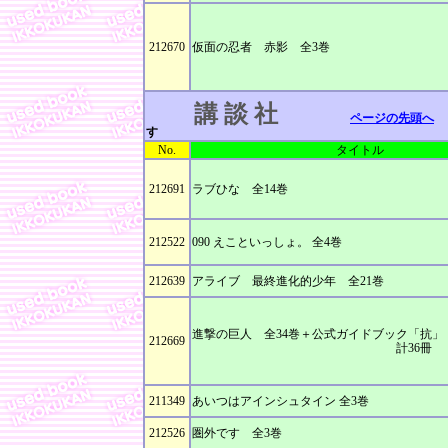
212670
仮面の忍者 赤影 全3巻
講 談 社
ページの先頭へ
す
No.
タイトル
212691
ラブひな 全14巻
212522
090 えこといっしょ。 全4巻
212639
アライブ 最終進化的少年 全21巻
進撃の巨人 全34巻＋公式ガイドブック「抗」
212669
計36冊
211349
あいつはアインシュタイン 全3巻
212526
圏外です 全3巻