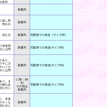
ね良好
新書判
り返し部
新書判
。他おお
。読む分
新書判
宅配便での発送（サイズ80）
ワ等使用
新書判
宅配便での発送(サイズ80)
分には問
ケあり。
グチに少
新書判
宅配便での発送(サイズ80)
チにイタ
分には問
1.2巻：B6
あり。ま
判
小破れあ
宅配便での発送(サイズ80)
その他は
読む分に
新書判
た、本体
小さくな
新書判
読む分に