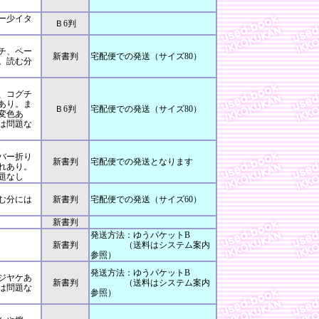
ー少イタ
Ｂ6判
チ、ペー
新書判
宅配便での発送（サイズ80）
。読む分
、コグチ
あり。ま
Ｂ6判
宅配便での発送（サイズ80）
変色あ
は問題な
バー折り
新書判
宅配便での発送となります
れあり。
題なし
む分には
新書判
宅配便での発送（サイズ60）
新書判
発送方法：ゆうパケットB
新書判
（送料はシステム案内
参照）
発送方法：ゆうパケットB
ジヤケあ
新書判
（送料はシステム案内
は問題な
参照）