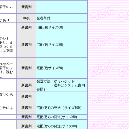
若干のム
新書判
B6判
全巻帯付
ケあり
新書判
宅配便(サイズ80)
のシミ、
あり。ま
新書判
宅配便(サイズ80)
目立つシミ
には支障
れやペー
若干のシ
新書判
宅配便(サイズ60)
り。読む
し
発送方法：ゆうパケットC
新書判
（送料はシステム案内
参照）
背ヤケあ
新書判
む分には
新書判
宅配便での発送（サイズ100）
」
新書判
宅配便での発送(サイズ60)
新書判
宅配便での発送(サイズ80)