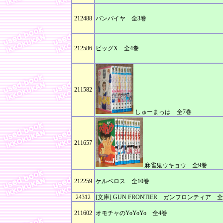
212488
バンパイヤ 全3巻
212586
ビッグX 全4巻
211582
しゅーまっは 全7巻
211657
麻雀鬼ウキョウ 全9巻
212259
ケルベロス 全10巻
24312
[文庫] GUN FRONTIER ガンフロンティア 全
211602
オモチャのYoYoYo 全4巻