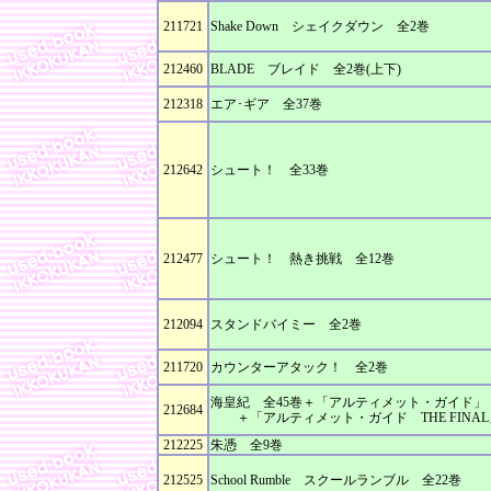
211721
Shake Down シェイクダウン 全2巻
212460
BLADE ブレイド 全2巻(上下)
212318
エア･ギア 全37巻
212642
シュート！ 全33巻
212477
シュート！ 熱き挑戦 全12巻
212094
スタンドバイミー 全2巻
211720
カウンターアタック！ 全2巻
海皇紀 全45巻＋「アルティメット・ガイド」
212684
＋「アルティメット・ガイド THE FINAL
212225
朱憑 全9巻
212525
School Rumble スクールランブル 全22巻