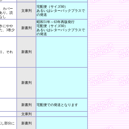
宅配便（サイズ60）
、カバー
文庫判
あるいはレターパックプラスで
あり。読
の発送
なし
昭和51年～63年再版発行
きにやや
宅配便（サイズ60）
新書判
た、3巻少
あるいはレターパックプラスで
の発送
り。それ
新書判
新書判
新書判
宅配便での発送となります
文庫判
返し部分に
新書判