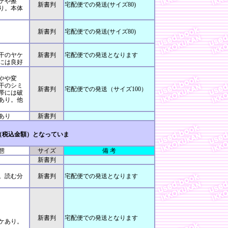
ケや擦
新書判
宅配便での発送(サイズ80)
り。本体
新書判
宅配便での発送(サイズ80)
干のヤケ
新書判
宅配便での発送となります
には良好
やや変
干のシミ
新書判
宅配便での発送（サイズ100）
帯には破
あり。他
あり
新書判
（税込金額）となっていま
態
サイズ
備 考
新書判
。読む分
新書判
宅配便での発送となります
新書判
宅配便での発送となります
ケあり。