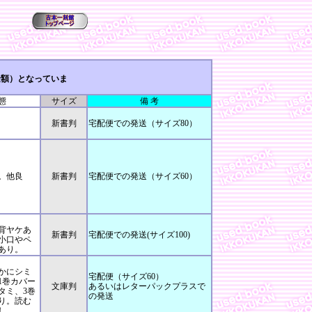
金額）となっていま
態
サイズ
備 考
新書判
宅配便での発送（サイズ80）
。他良
新書判
宅配便での発送（サイズ60）
背ヤケあ
新書判
宅配便での発送(サイズ100)
小口やペ
あり。
かにシミ
宅配便（サイズ60）
1巻カバー
文庫判
あるいはレターパックプラスで
タミ、3巻
の発送
り。読む
し