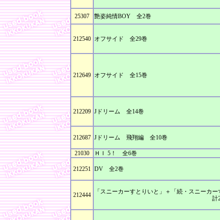
25307
艶姿純情BOY 全2巻
212540
オフサイド 全29巻
212649
オフサイド 全15巻
212209
Jドリーム 全14巻
212687
Jドリーム 飛翔編 全10巻
21030
ＨＩ 5！ 全6巻
212251
DV 全2巻
「スニーカーすとりいと」＋「続・スニーカー
212444
計2冊セッ