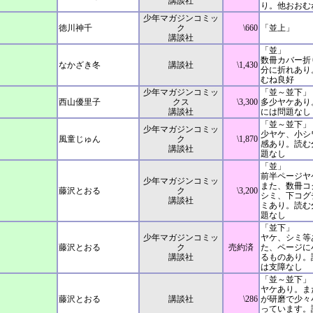
講談社
り。他おおむ
少年マガジンコミッ
徳川神千
ク
\660
「並上」
講談社
「並」
数冊カバー折
なかざき冬
講談社
\1,430
分に折れあり
むね良好
少年マガジンコミッ
「並～並下」
西山優里子
クス
\3,300
多少ヤケあり
講談社
には問題なし
「並～並下」
少年マガジンコミッ
少ヤケ、小シ
風童じゅん
ク
\1,870
感あり。読む
講談社
題なし
「並」
前半ページヤ
少年マガジンコミッ
また、数冊コ
藤沢とおる
ク
\3,200
シミ、下コグ
講談社
ミあり。読む
題なし
「並下」
少年マガジンコミッ
ヤケ、シミ等
藤沢とおる
ク
売約済
た、ページに
講談社
るものあり。
は支障なし
「並～並下」
ヤケあり。ま
藤沢とおる
講談社
\286
が研磨で少々
っています。