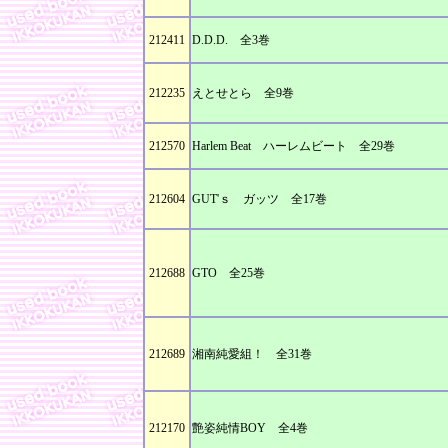
212411
D.D.D. 全3巻
212235
えとせとら 全9巻
212570
Harlem Beat ハーレムビート 全29巻
212604
GUT'ｓ ガッツ 全17巻
212688
GTO 全25巻
212689
湘南純愛組！ 全31巻
212170
艶姿純情BOY 全4巻