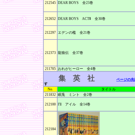
212545
DEAR BOYS 全23巻
212652
DEAR BOYS ACTⅡ 全30巻
212297
エデンの檻 全21巻
212373
龍狼伝 全37巻
211705
おれがヒーロー 全4巻
集 英 社
ページの先
す
No.
タイトル
211832
眠兎 ミント 全2巻
212100
I'll アイル 全14巻
212184