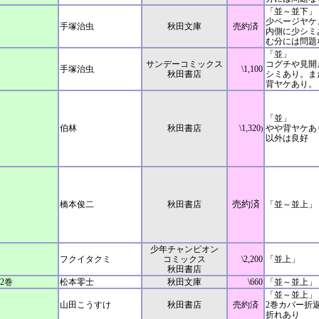
「並～並下」
少ページヤケ
手塚治虫
秋田文庫
売約済
内側に少シミ
む分には問題
「並」
サンデーコミックス
コグチや見開
手塚治虫
\1,100
秋田書店
シミあり。ま
背ヤケあり。
「並」
伯林
秋田書店
\1,320
やや背ヤケあ
)
以外は良好
売約済
橋本俊二
秋田書店
「並～並上」
少年チャンピオン
フクイタクミ
コミックス
\2,200
「並上」
秋田書店
2巻
松本零士
秋田文庫
\660
「並～並上」
「並～並上」
山田こうすけ
秋田書店
売約済
2巻カバー折
折れあり