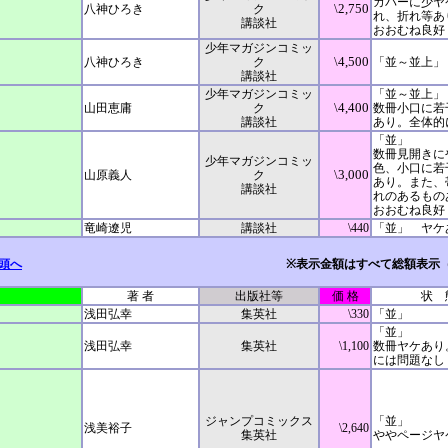
カバーに少ヤ
\2,750
八神ひろき
ク
れ、折れ等あ
講談社
おおむね良好
少年マガジンコミッ
\4,500
八神ひろき
ク
「並～並上」
講談社
少年マガジンコミッ
「並～並上」
\4,400
山田恵庸
ク
数冊小口に若
講談社
あり。全体的
「並」
数冊見開きに
少年マガジンコミッ
色、小口に若
\3,000
山原義人
ク
あり。また、
講談社
れのあるもの
おおむね良好
竜崎遼児
講談社
\440
「並」 ヤケ
頭へ
※表示金額はすべて総額表示
著 者
出版社等
価 格
状 
浅田弘幸
集英社
\330
「並」
「並」
浅田弘幸
集英社
\1,100
数冊ヤケあり
には問題なし
ジャンプコミックス
「並」
浅美裕子
\2,640
集英社
ややページヤ