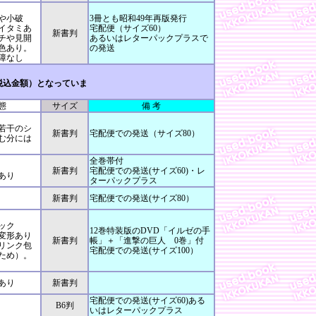
や小破
3冊とも昭和49年再版発行
イタミあ
宅配便（サイズ60）
新書判
チや見開
あるいはレターパックプラスで
色あり。
の発送
障なし
税込金額）となっていま
態
サイズ
備 考
若干のシ
新書判
宅配便での発送（サイズ80）
む分には
全巻帯付
新書判
宅配便での発送(サイズ60)・レ
あり
ターパックプラス
新書判
宅配便での発送(サイズ80）
ック
12巻特装版のDVD「イルゼの手
変形あり
新書判
帳」＋「進撃の巨人 0巻」付
リンク包
宅配便での発送(サイズ100）
ため）。
あり
新書判
宅配便での発送(サイズ60)ある
B6判
いはレターパックプラス