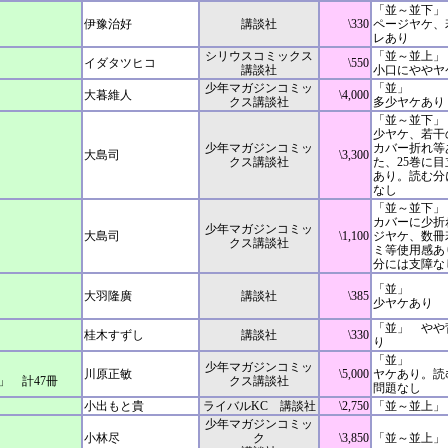
「並～並下」
伊豫治好
講談社
\330
ページヤケ、
レあり
シリウスコミックス
「並～並上」
イダタツヒコ
\550
講談社
小口にややヤ
少年マガジンコミッ
「並」
大暮維人
\4,000
クス講談社
多少ヤケあり
「並～並下」
少ヤケ、若干
少年マガジンコミッ
カバー折れ等
大島司
\3,300
クス講談社
た、25巻に
あり。読む分
なし
「並～並下」
カバーに少折
少年マガジンコミッ
大島司
\1,100
ジヤケ、数冊
クス講談社
ミ等使用感あ
分には支障な
「並」
大羽隆廣
講談社
\385
少ヤケあり
「並」 やや
桂木すずし
講談社
\330
り
「並」
少年マガジンコミッ
川原正敏
\5,000
ヤケあり。読
」 計47冊
クス講談社
問題なし
小出もと貴
ライバルKC 講談社
\2,750
「並～並上
少年マガジンコミッ
小林尽
ク
\3,850
「並～並上」