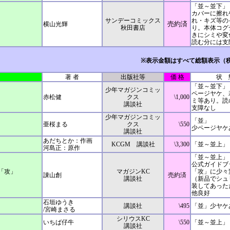
「並～並下」
カバーに擦れ
サンデーコミックス
れ・キズ等の
売約済
横山光輝
秋田書店
り。本体コグ
きにシミや変
読む分には支
※表示金額はすべて総額表示（
著 者
出版社等
価 格
状 
「並～並下」
少年マガジンコミッ
ページヤケ、
赤松健
クス
\1,000
ミ等あり。読
講談社
支障なし
少年マガジンコミッ
「並」
亜桜まる
クス
\550
少ページヤケ
講談社
あだちとか：作画
KCGM 講談社
\3,300
「並～並上」
河島正：原作
「並～並上」
公式ガイドブ
「攻」
マガジンKC
「攻」に少々
諌山創
売約済
講談社
（新品でシュ
装してあった
他良好
石垣ゆうき
講談社
\495
「並」少ヤケ
/宮崎まさる
シリウスKC
いちば仔牛
\550
「並～並上」
講談社