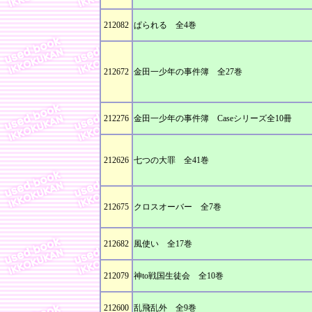
212082
ぱられる 全4巻
212672
金田一少年の事件簿 全27巻
212276
金田一少年の事件簿 Caseシリーズ全10冊
212626
七つの大罪 全41巻
212675
クロスオーバー 全7巻
212682
風使い 全17巻
212079
神to戦国生徒会 全10巻
212600
乱飛乱外 全9巻